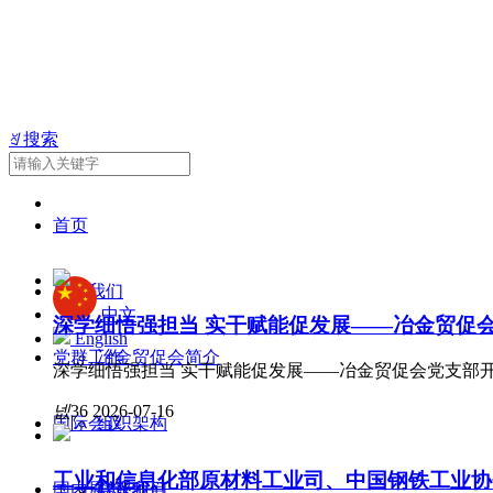
ꄠ
搜索
首页
关于我们
中文
深学细悟强担当 实干赋能促发展——冶金贸促
English
党群工作
冶金贸促会简介
深学细悟强担当 实干赋能促发展——冶金贸促会党支部
넶
36
2026-07-16
国际会议
组织架构
工业和信息化部原材料工业司、中国钢铁工业协
国内展览
联系我们
会议项目