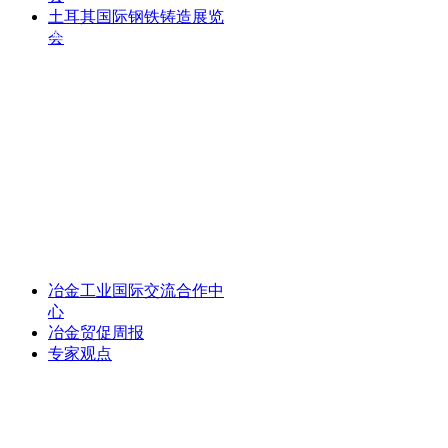
土耳其国际钢铁铸造展览
国际展览：010-85111723-8005
会
出国展览：010-85111723-8006
综 合 办： 010-85110095-8007
党 群 办： 010-85111723-8002
邮箱：enquiry@mcchina.org.cn
冶金工业国际交流合作中
地址：北京市东城区东四西大街46号
心
冶金贸促周报
专家观点
邮编：100711
国际咨询