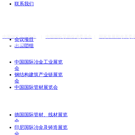
联系我们
国际会议
中国钢铁工业协会
|
中国国际贸易促进委员会
|
国家发展和改革委
会议项目
友情链接：
出国团组
国内展览
中国国际冶金工业展览
会
钢结构建筑产业链展览
会
中国国际管材展览会
出国展览
联系方式
德国国际管材、线材展览
会
印尼国际冶金及铸造展览
国际会议：010-85110095-8004
会