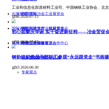
工业和信息化部原材料工业司、中国钢铁工业协会、北京
出国展览
出国团组
中国国际冶金工业展览会
넶
46
2026-07-13
国际咨询
钢结构建筑产业链展览会
德国国际管材、线材展览会
初心如磐庆华诞 实干奋进新征程——冶金贸促
넶
35
2026-07-02
诚聘英才
中国国际管材展览会
印尼国际冶金展
冶金工业国际交流合作中心
钢协组织党员干部职工参观“永远跟党走”书画摄
土耳其国际钢铁铸造展
冶金贸促周报
넶
43
2026-06-30
专家观点