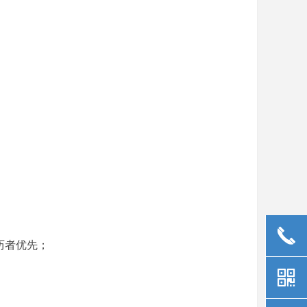
끅
历者优先；
낃