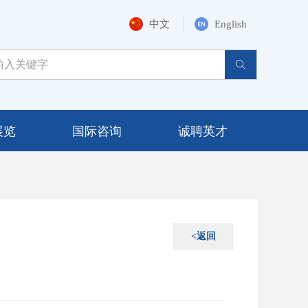
中文
English
ꄠ
展览
国际咨询
诚聘英才
<返回