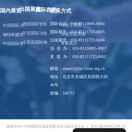
出国展览
国际咨询
国内展览
联系方式
国际会议：010-85110095-8004
德国国际管材、线材展览会
冶金工业国际交流合作中心
中国国际冶金工业展览会
国际展览：010-85111723-8005
印尼国际冶金及铸造展览会
冶金贸促周报
钢结构建筑产业链展览会
出国展览：010-85111723-8006
土耳其国际钢铁铸造展览会
专家观点
中国国际管材展览会
综 合 办： 010-85110095-8007
党 群 办： 010-85111723-8002
邮箱：enquiry@mcchina.org.cn
地址：北京市东城区东四西大街
46号
邮编：100711
京ICP备09066254号-18
版权所有© 中国国际贸易促进委员会冶金行业分会