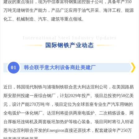
建设的重点项目，现为中信泰富特钢集团控股子公司，具备年产350
万吨无缝钢管生产能力，产品广泛应用于油气开采、海洋工程、能源
化工、机械制造、汽车、建筑等重点领域。
International Steel Industry Updates
国际钢铁产业动态
0
1
韩企联手意大利设备商赴美建厂
近日，韩国现代制铁与浦项制铁联合意大利达涅利公司，在美国路易
斯安那州投建一座综合钢厂，计划2029年投产。项目总投资约58亿美
元，设计产能270万吨/年，项目定位为全球首座专业生产汽车用钢的
全电弧炉一体化钢厂。达涅利将提供两座电弧炉、二次精炼设备、两
台厚板坯连铸机及两套板坯加热炉等核心装备。项目同时将引入特诺
恩与达涅利联合开发的Energiron直接还原技术，配套建设年产250万