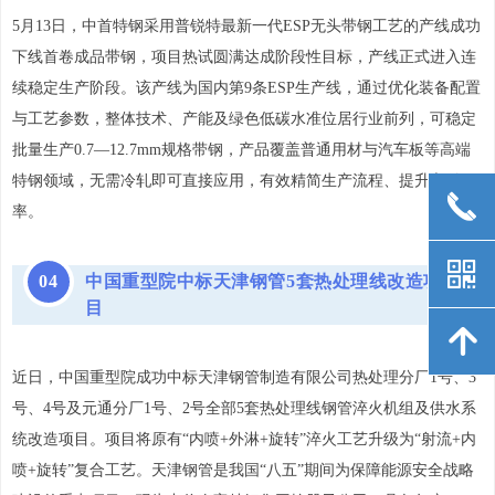
5月13日，中首特钢采用普锐特最新一代ESP无头带钢工艺的产线成功
下线首卷成品带钢，项目热试圆满达成阶段性目标，产线正式进入连
续稳定生产阶段。该产线为国内第9条ESP生产线，通过优化装备配置
与工艺参数，整体技术、产能及绿色低碳水准位居行业前列，可稳定
批量生产0.7—12.7mm规格带钢，产品覆盖普通用材与汽车板等高端
特钢领域，无需冷轧即可直接应用，有效精简生产流程、提升交付效
끅
率。
낃
0
4
中国重型院中标天津钢管5套热处理线改造项
目
녕
近日，中国重型院成功中标天津钢管制造有限公司热处理分厂1号、3
号、4号及元通分厂1号、2号全部5套热处理线钢管淬火机组及供水系
统改造项目。项目将原有“内喷+外淋+旋转”淬火工艺升级为“射流+内
喷+旋转”复合工艺。天津钢管是我国“八五”期间为保障能源安全战略