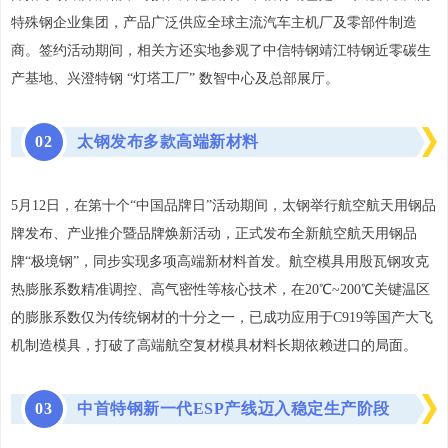
特殊钢企业集团，产品广泛供应全球主流汽车主机厂及零部件制造
商。签约活动期间，相关方还实地参观了中信特钢靖江特钢近零碳生
产基地、兴澄特钢 “灯塔工厂” 数智中心及总部展厅。
0
2
太钢发布多款高端新材料
5月12日，在第十个“中国品牌日”活动期间，太钢举行航空航天用钢品
牌发布、产业推介暨品牌焕新活动，正式发布全新航空航天用钢品
牌“极境钢”，同步实现多项高端新材料首发。航空模具用殷瓦钢攻克
热膨胀系数精准调控、高气密性等核心技术，在20℃~200℃关键温区
的膨胀系数仅为传统钢材的十分之一，已成功应用于C919等国产大飞
机制造模具，打破了高端航空复材模具材料长期依赖进口的局面。
0
3
中首特钢新一代ESP产线迈入稳定生产阶段