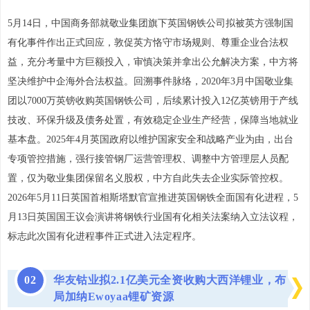
5月14日，中国商务部就敬业集团旗下英国钢铁公司拟被英方强制国
有化事件作出正式回应，敦促英方恪守市场规则、尊重企业合法权
益，充分考量中方巨额投入，审慎决策并拿出公允解决方案，中方将
坚决维护中企海外合法权益。回溯事件脉络，2020年3月中国敬业集
团以7000万英镑收购英国钢铁公司，后续累计投入12亿英镑用于产线
技改、环保升级及债务处置，有效稳定企业生产经营，保障当地就业
基本盘。2025年4月英国政府以维护国家安全和战略产业为由，出台
专项管控措施，强行接管钢厂运营管理权、调整中方管理层人员配
置，仅为敬业集团保留名义股权，中方自此失去企业实际管控权。
2026年5月11日英国首相斯塔默官宣推进英国钢铁全面国有化进程，5
月13日英国国王议会演讲将钢铁行业国有化相关法案纳入立法议程，
标志此次国有化进程事件正式进入法定程序。
0
2
华友钴业拟2.1亿美元全资收购大西洋锂业，布
局加纳Ewoyaa锂矿资源